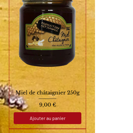
Miel de châtaignier 250g
Prix
9,00 €
Ajouter au panier