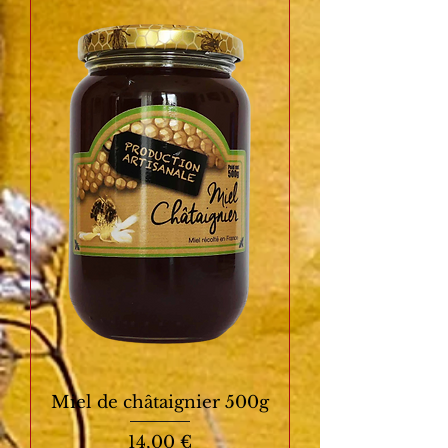
Miel de châtaignier 500g
Prix
14,00 €